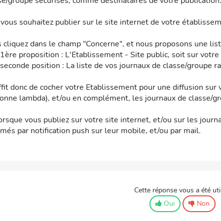
se/groupe sécurisés, comme destinataires de votre publication
 vous souhaitez publier sur le site internet de votre établisseme
 cliquez dans le champ "Concerne", et nous proposons une liste
 1ère proposition : L'Etablissement - Site public, soit sur votre 
 seconde position : La liste de vos journaux de classe/groupe r
uffit donc de cocher votre Etablissement pour une diffusion sur v
onne lambda), et/ou en complément, les journaux de classe/grou
orsque vous publiez sur votre site internet, et/ou sur les jour
rmés par notification push sur leur mobile, et/ou par mail.
Cette réponse vous a été uti
Oui
Non