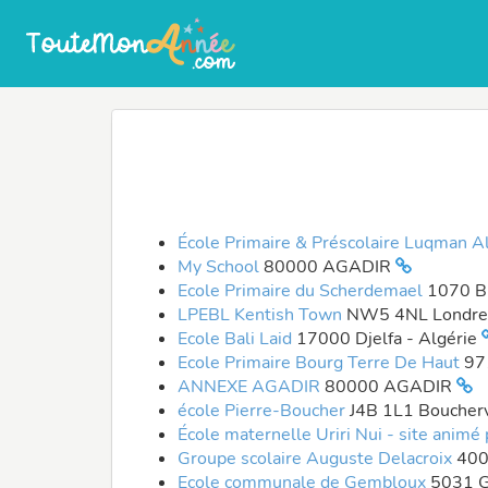
École Primaire & Préscolaire Luqman 
My School
80000 AGADIR
Ecole Primaire du Scherdemael
1070 B
LPEBL Kentish Town
NW5 4NL Londr
Ecole Bali Laid
17000 Djelfa - Algérie
Ecole Primaire Bourg Terre De Haut
97
ANNEXE AGADIR
80000 AGADIR
école Pierre-Boucher
J4B 1L1 Boucherv
École maternelle Uriri Nui - site animé
Groupe scolaire Auguste Delacroix
400
Ecole communale de Gembloux
5031 