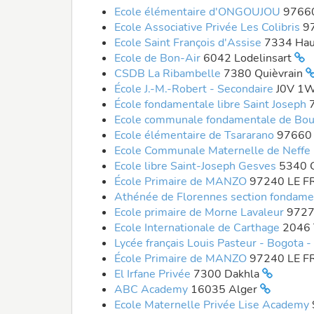
Ecole élémentaire d'ONGOUJOU
9766
Ecole Associative Privée Les Colibris
9
Ecole Saint François d'Assise
7334 Hau
Ecole de Bon-Air
6042 Lodelinsart
CSDB La Ribambelle
7380 Quièvrain
École J.-M.-Robert - Secondaire
J0V 1W
École fondamentale libre Saint Joseph
Ecole communale fondamentale de Bou
Ecole élémentaire de Tsararano
97660
Ecole Communale Maternelle de Neffe
Ecole libre Saint-Joseph Gesves
5340 
École Primaire de MANZO
97240 LE 
Athénée de Florennes section fondam
Ecole primaire de Morne Lavaleur
9727
Ecole Internationale de Carthage
2046 
Lycée français Louis Pasteur - Bogota 
École Primaire de MANZO
97240 LE 
El Irfane Privée
7300 Dakhla
ABC Academy
16035 Alger
Ecole Maternelle Privée Lise Academy