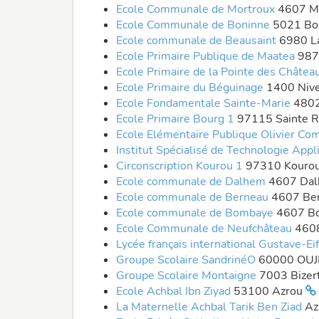
Ecole Communale de Mortroux
4607 M
Ecole Communale de Boninne
5021 Bo
Ecole communale de Beausaint
6980 L
Ecole Primaire Publique de Maatea
987
Ecole Primaire de la Pointe des Châtea
Ecole Primaire du Béguinage
1400 Niv
Ecole Fondamentale Sainte-Marie
480
Ecole Primaire Bourg 1
97115 Sainte 
Ecole Elémentaire Publique Olivier C
Institut Spécialisé de Technologie Appl
Circonscription Kourou 1
97310 Kouro
Ecole communale de Dalhem
4607 Da
Ecole communale de Berneau
4607 Be
Ecole communale de Bombaye
4607 B
Ecole Communale de Neufchâteau
460
Lycée français international Gustave-Ei
Groupe Scolaire SandrinéO
60000 OU
Groupe Scolaire Montaigne
7003 Bizer
Ecole Achbal Ibn Ziyad
53100 Azrou
La Maternelle Achbal Tarik Ben Ziad
Az