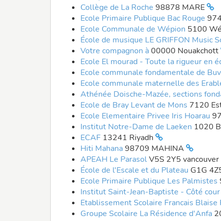
Collège de La Roche
98878 MARE
Ecole Primaire Publique Bac Rouge
974
Ecole Communale de Wépion
5100 Wé
École de musique LE GRIFFON Music S
Votre compagnon à
00000 Nouakchott
Ecole El mourad - Toute la rigueur en 
Ecole communale fondamentale de Bu
Ecole communale maternelle des Erab
Athénée Doische-Mazée, sections fon
Ecole de Bray Levant de Mons
7120 Es
Ecole Elementaire Privee Iris Hoarau
97
Institut Notre-Dame de Laeken
1020 B
ECAF
13241 Riyadh
Hiti Mahana
98709 MAHINA
APEAH Le Parasol
V5S 2Y5 vancouver
École de l'Escale et du Plateau
G1G 4Z
Ecole Primaire Publique Les Palmistes
Institut Saint-Jean-Baptiste - Côté cou
Etablissement Scolaire Francais Blaise
Groupe Scolaire La Résidence d'Anfa
2