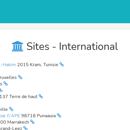
Sites - International
Al-Hakim
2015 Kram, Tunisie
ruxelles
es
137 Terre de haut
ille
 par l\'APE
98718 Punaauia
00 Marrakech
Grand-Leez