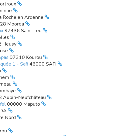
ortroux
ninne
a Roche en Ardenne
28 Moorea
ux
97436 Saint Leu
elles
2 Heusy
Rose
ompas
97310 Kourou
iquée 1 - Safi
46000 SAFI
u
lhem
rneau
ombaye
8 Aubin-Neufchâteau
ffel
00000 Maputo
JDA
te Nord
rou