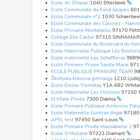
Ecole Al-Ghazali
1040 Etterbeek
Ecole Communale du Fond Jacques
601
Ecole Communale n°2
1030 Schaerbe
Ecole Communale des Collines - Nani
Ecole Primaire Montebello
97170 Peti
Collège Elie Castor
97315 SINNAMA
Ecole Communale du Boulevard du No
Ecole Maternelle Publique Les Bouton
Ecole maternelle Les Scheffleras
98890
Ecole Primaire Privee Sainte Marie
971
ECOLE PUBLIQUE PRIMAIRE TEARI
9
Škofijska klasicna gimnazija
1210 Ljubl
École Émilie-Tremblay
Y1A 6B2 White
Ecole Maternelle Les Oisillons
97150 S
El Irfane Privée
7300 Dakhla
Ecole Primaire Publique Ambroise Pali
Ecole Maternelle Gontran Jhigaï
97180 
APEL test
97450 Saint-Louis
Ecole Primaire Privée Massabielle 2
97
Ecole O'Mullane
97223 Diamant