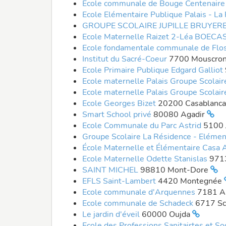
Ecole communale de Bouge Centenair
Ecole Elémentaire Publique Palais - L
GROUPE SCOLAIRE JUPILLE BRUYER
Ecole Maternelle Raizet 2-Léa BO
Ecole fondamentale communale de Flo
Institut du Sacré-Coeur
7700 Mouscro
Ecole Primaire Publique Edgard Galliot
Ecole maternelle Palais Groupe Scolai
Ecole maternelle Palais Groupe Scolai
Ecole Georges Bizet
20200 Casablanc
Smart School privé
80080 Agadir
Ecole Communale du Parc Astrid
5100
Groupe Scolaire La Résidence - Eléme
École Maternelle et Élémentaire Casa 
Ecole Maternelle Odette Stanislas
971
SAINT MICHEL
98810 Mont-Dore
EFLS Saint-Lambert
4420 Montegnée
Ecole communale d'Arquennes
7181 A
Ecole communale de Schadeck
6717 S
Le jardin d'éveil
60000 Oujda
Ecole des Professions Sanitairtes et So