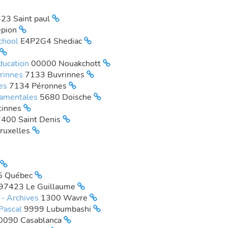
23 Saint paul
pion
chool
E4P2G4 Shediac
éducation
00000 Nouakchott
vrinnes
7133 Buvrinnes
les
7134 Péronnes
damentales
5680 Doische
tinnes
400 Saint Denis
ruxelles
5 Québec
97423 Le Guillaume
r - Archives
1300 Wavre
 Pascal
9999 Lubumbashi
0090 Casablanca