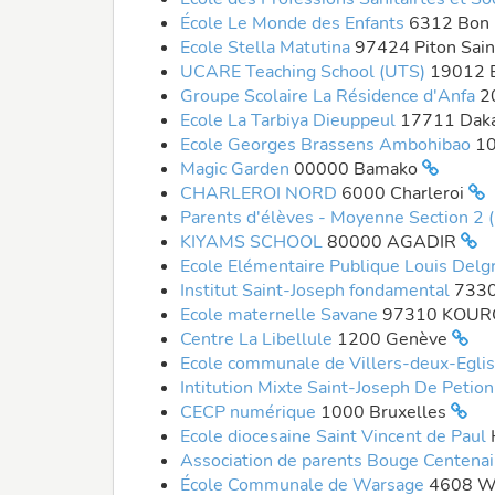
École Le Monde des Enfants
6312 Bon
Ecole Stella Matutina
97424 Piton Sai
UCARE Teaching School (UTS)
19012 B
Groupe Scolaire La Résidence d'Anfa
2
Ecole La Tarbiya Dieuppeul
17711 Dak
Ecole Georges Brassens Ambohibao
1
Magic Garden
00000 Bamako
CHARLEROI NORD
6000 Charleroi
Parents d'élèves - Moyenne Section 2 
KIYAMS SCHOOL
80000 AGADIR
Ecole Elémentaire Publique Louis Delg
Institut Saint-Joseph fondamental
7330
Ecole maternelle Savane
97310 KOU
Centre La Libellule
1200 Genève
Ecole communale de Villers-deux-Egli
Intitution Mixte Saint-Joseph De Petion
CECP numérique
1000 Bruxelles
Ecole diocesaine Saint Vincent de Paul
Association de parents Bouge Centena
École Communale de Warsage
4608 W