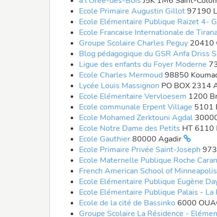
à l'Orée-des-Bois
J5K 1M6 Saint-Col
Ecole Primaire Augustin Gillot
97190 L
Ecole Elémentaire Publique Raizet 4- 
Ecole Francaise Internationale de Tiran
Groupe Scolaire Charles Peguy
20410 
Blog pédagogique du GSR Anfa Driss S
Ligue des enfants du Foyer Moderne
7
Ecole Charles Mermoud
98850 Kouma
Lycée Louis Massignon
PO BOX 2314 
Ecole Elémentaire Vervloesem
1200 Br
Ecole communale Erpent Village
5101 
Ecole Mohamed Zerktouni Agdal
3000
Ecole Notre Dame des Petits
HT 6110 
Ecole Gauthier
80000 Agadir
Ecole Primaire Privée Saint-Joseph
973
Ecole Maternelle Publique Roche Car
French American School of Minneapoli
Ecole Elémentaire Publique Eugène Da
Ecole Elémentaire Publique Palais - L
Ecole de la cité de Bassinko
6000 OU
Groupe Scolaire La Résidence - Elémen