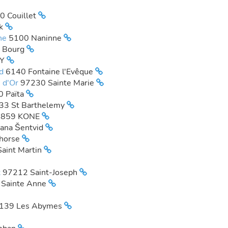
0 Couillet
ek
nne
5100 Naninne
t Bourg
RY
rd
6140 Fontaine l'Evêque
s d'Or
97230 Sainte Marie
 Païta
33 St Barthelemy
8859 KONE
jana Šentvid
horse
aint Martin
x
97212 Saint-Joseph
Sainte Anne
139 Les Abymes