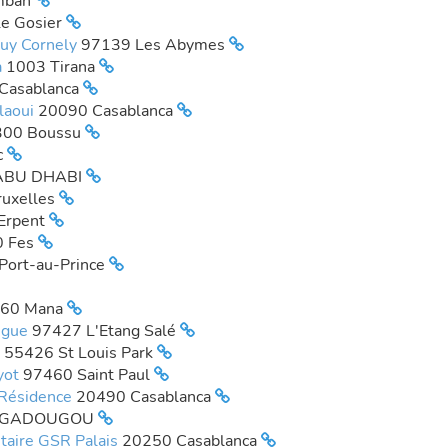
omban
e Gosier
Guy Cornely
97139 Les Abymes
a
1003 Tirana
Casablanca
laoui
20090 Casablanca
300 Boussu
c
ABU DHABI
uxelles
Erpent
0 Fes
Port-au-Prince
60 Mana
angue
97427 L'Etang Salé
s
55426 St Louis Park
yot
97460 Saint Paul
a Résidence
20490 Casablanca
AGADOUGOU
taire GSR Palais
20250 Casablanca