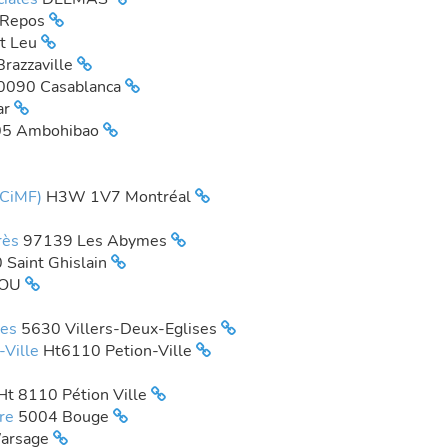
 Repos
nt Leu
razzaville
0090 Casablanca
ar
05 Ambohibao
(CiMF)
H3W 1V7 Montréal
rès
97139 Les Abymes
 Saint Ghislain
ROU
ses
5630 Villers-Deux-Eglises
-Ville
Ht6110 Petion-Ville
Ht 8110 Pétion Ville
ire
5004 Bouge
arsage