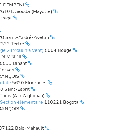
0 DEMBENI
7610 Dzaoudzi (Mayotte)
trage
0 Saint-André-Avellin
7333 Tertre
ge 2 (Moulin à Vent)
5004 Bouge
 DEMBENI
5500 Dinant
Gesves
FRANÇOIS
entale
5620 Florennes
0 Saint-Esprit
Tunis (Ain Zaghouan)
- Section élémentaire
110221 Bogota
FRANÇOIS
97122 Baie-Mahault