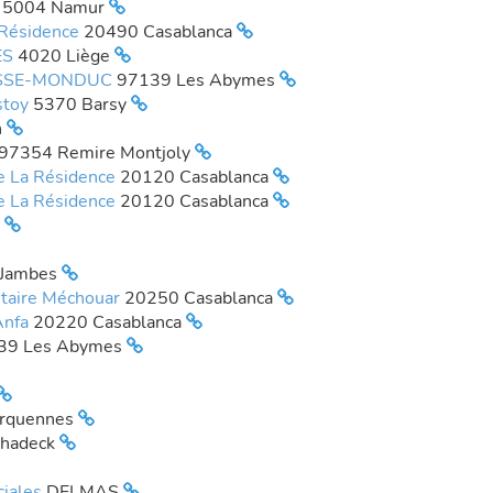
e
5004 Namur
a Résidence
20490 Casablanca
ES
4020 Liège
ECASSE-MONDUC
97139 Les Abymes
stoy
5370 Barsy
n
97354 Remire Montjoly
re La Résidence
20120 Casablanca
re La Résidence
20120 Casablanca
a
 Jambes
ntaire Méchouar
20250 Casablanca
Anfa
20220 Casablanca
39 Les Abymes
rquennes
chadeck
ciales
DELMAS