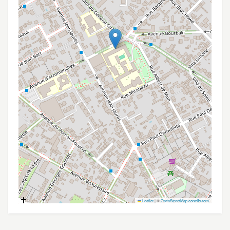
Leaflet
|
©
OpenStreetMap contributors