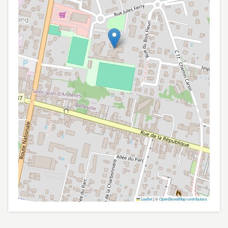
Leaflet
|
©
OpenStreetMap contributors