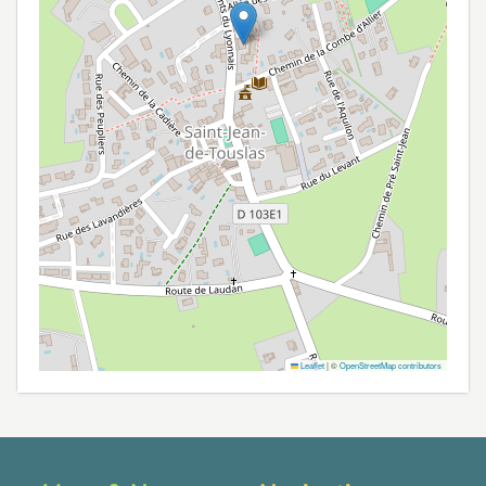
Leaflet
|
©
OpenStreetMap contributors