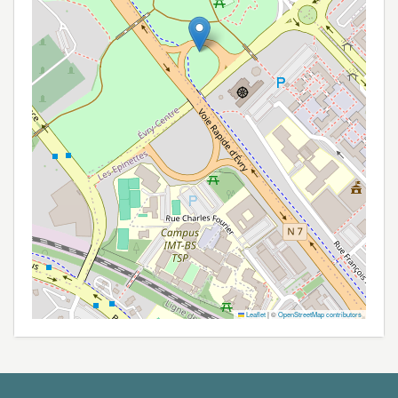
Leaflet
|
©
OpenStreetMap contributors