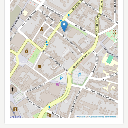
Leaflet
|
©
OpenStreetMap contributors