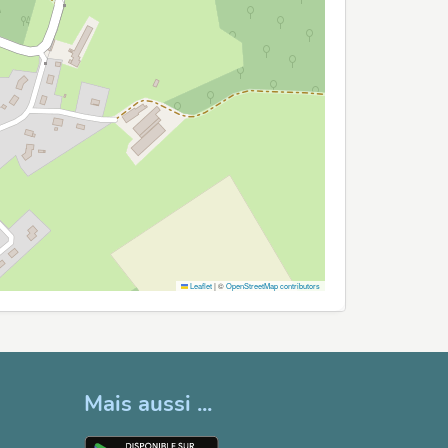
Leaflet
|
©
OpenStreetMap contributors
Mais aussi ...