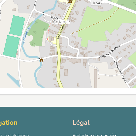
gation
Légal
à la plateforme
Protection des données