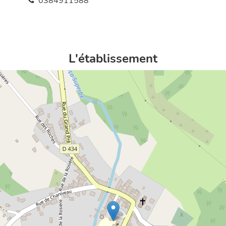
0384911588
L'établissement