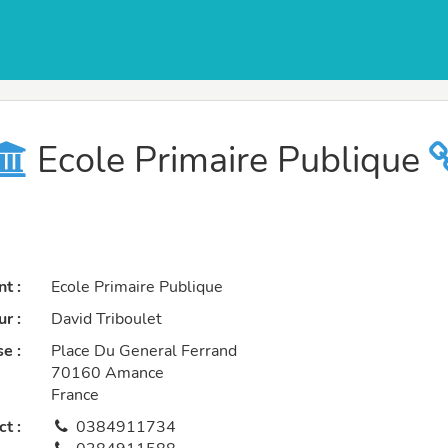
Ecole Primaire Publique
t :
Ecole Primaire Publique
r :
David Triboulet
e :
Place Du General Ferrand
70160 Amance
France
t :
0384911734