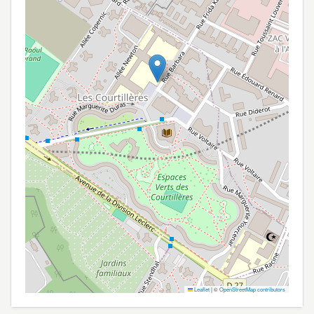
Leaflet
|
©
OpenStreetMap contributors