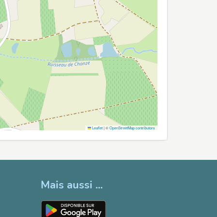
Leaflet
|
©
OpenStreetMap contributors
Mais aussi ...