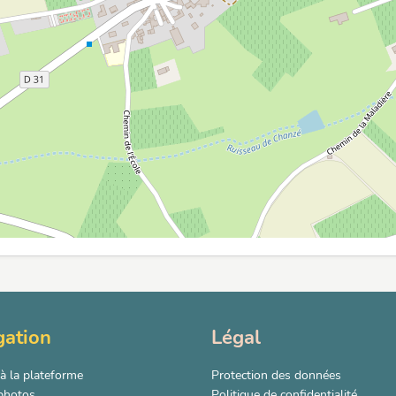
gation
Légal
à la plateforme
Protection des données
 photos
Politique de confidentialité