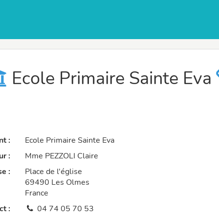
Ecole Primaire Sainte Eva
t :
Ecole Primaire Sainte Eva
r :
Mme PEZZOLI Claire
e :
Place de l'église
69490 Les Olmes
France
t :
04 74 05 70 53