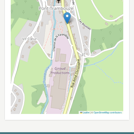
Leaflet
|
©
OpenStreetMap contributors