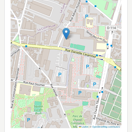
Leaflet
|
©
OpenStreetMap contributors