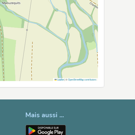
Leaflet
|
©
OpenStreetMap contributors
Mais aussi ...