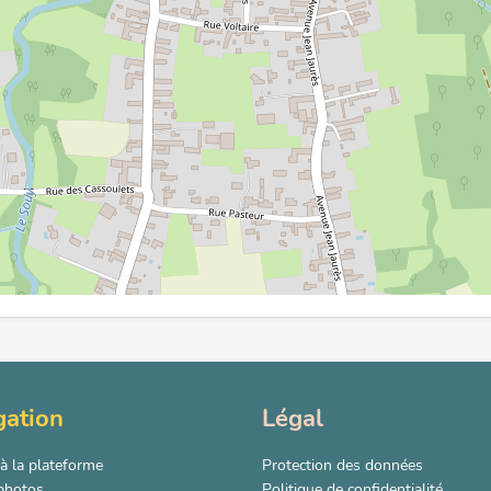
gation
Légal
à la plateforme
Protection des données
 photos
Politique de confidentialité