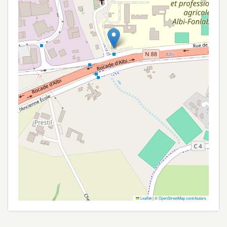
Leaflet
|
©
OpenStreetMap contributors