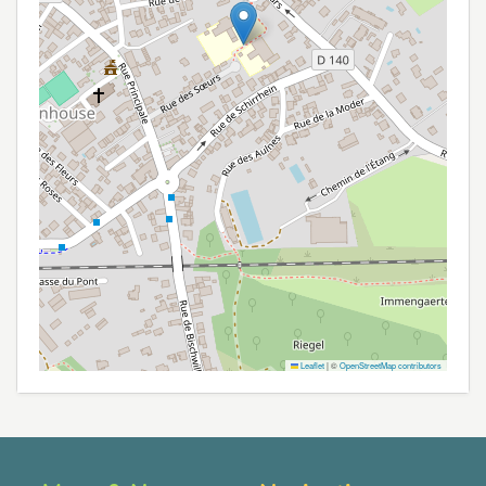
Leaflet
|
©
OpenStreetMap contributors