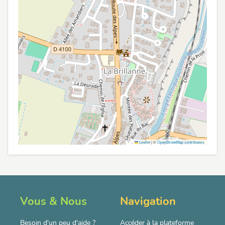
Leaflet
|
©
OpenStreetMap contributors
Vous & Nous
Navigation
Besoin d'un peu d'aide ?
Accéder à la plateforme