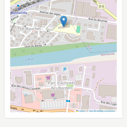
Leaflet
|
©
OpenStreetMap contributors