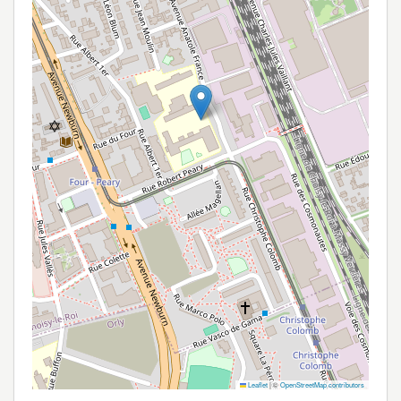
Leaflet
|
©
OpenStreetMap contributors