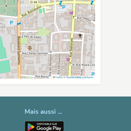
Leaflet
|
©
OpenStreetMap contributors
Mais aussi ...