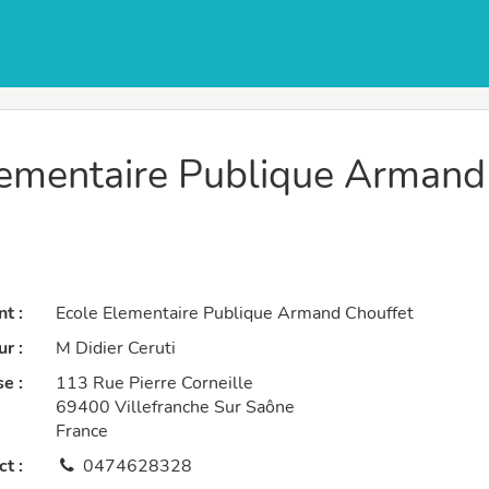
ementaire Publique Armand
t :
Ecole Elementaire Publique Armand Chouffet
r :
M Didier Ceruti
e :
113 Rue Pierre Corneille
69400 Villefranche Sur Saône
France
t :
0474628328