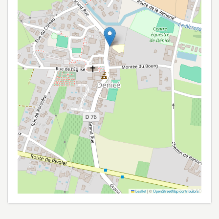
Leaflet
|
©
OpenStreetMap contributors