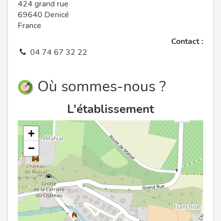
424 grand rue
69640 Denicé
France
Contact :
04 74 67 32 22
Où sommes-nous ?
L'établissement
+
−