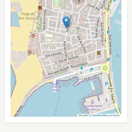
Leaflet
|
©
OpenStreetMap contributors