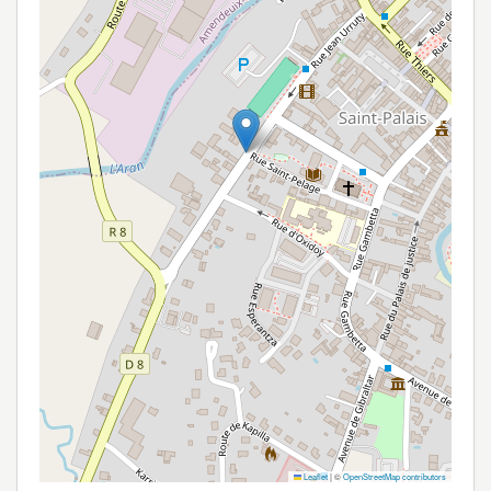
Leaflet
|
©
OpenStreetMap contributors