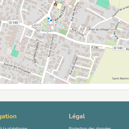
gation
Légal
à la plateforme
Protection des données