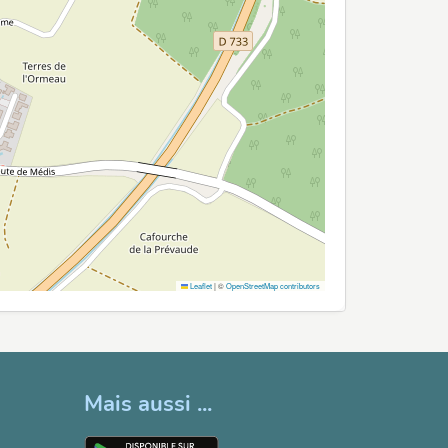
Leaflet
|
©
OpenStreetMap contributors
Mais aussi ...