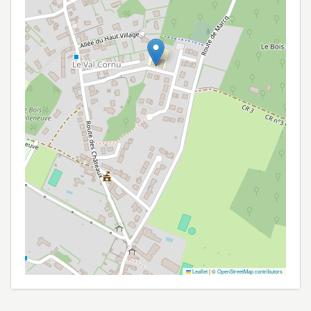
Leaflet
|
©
OpenStreetMap contributors