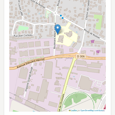
Leaflet
|
©
OpenStreetMap contributors