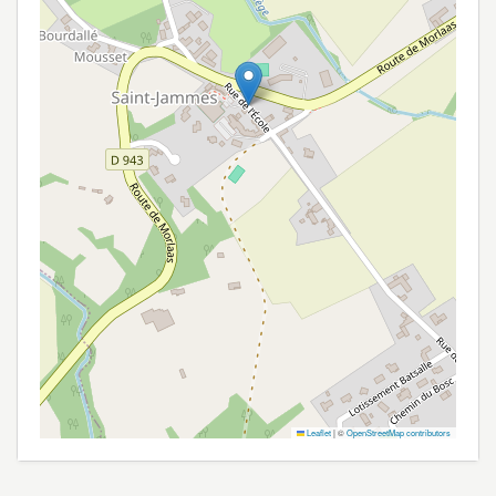
Leaflet
|
©
OpenStreetMap contributors