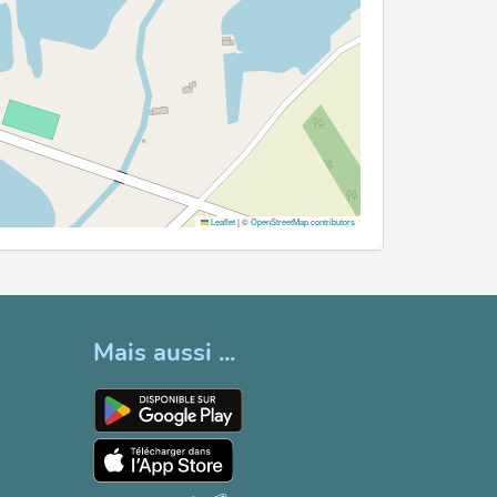
Leaflet
|
©
OpenStreetMap contributors
Mais aussi ...