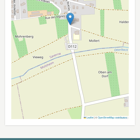
Leaflet
|
©
OpenStreetMap contributors