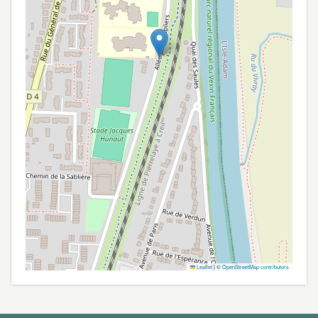
Leaflet
|
©
OpenStreetMap contributors