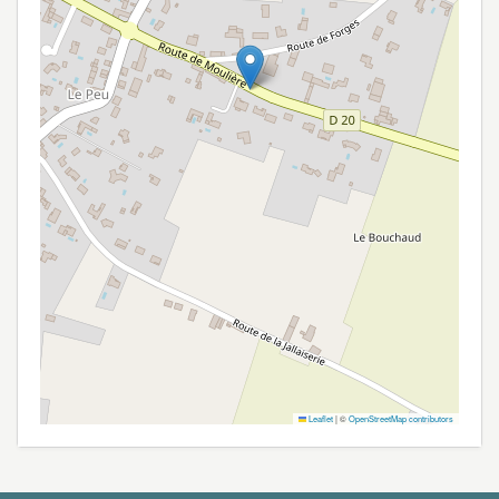
Leaflet
|
©
OpenStreetMap contributors