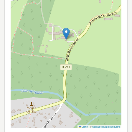
Leaflet
|
©
OpenStreetMap contributors