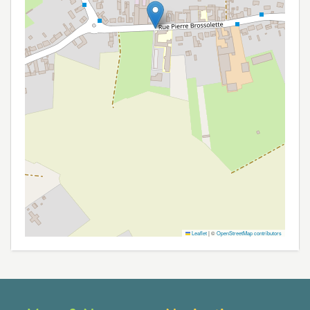
Leaflet
|
©
OpenStreetMap contributors