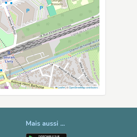
Leaflet
|
©
OpenStreetMap contributors
Mais aussi ...