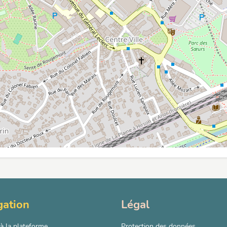
gation
Légal
à la plateforme
Protection des données