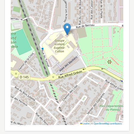
Leaflet
|
©
OpenStreetMap contributors