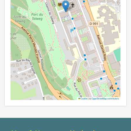
Leaflet
|
©
OpenStreetMap contributors