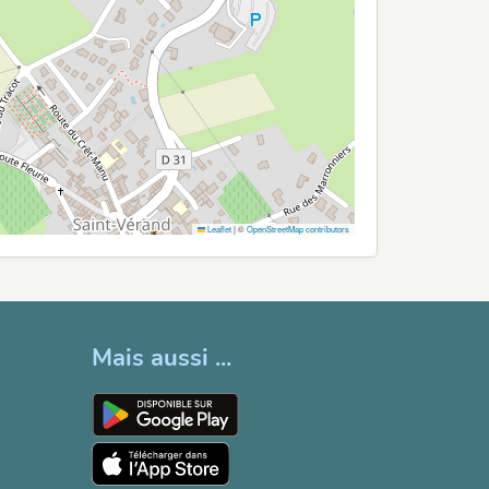
Leaflet
|
©
OpenStreetMap contributors
Mais aussi ...