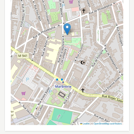
Leaflet
|
©
OpenStreetMap contributors