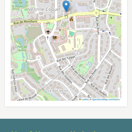
Leaflet
|
©
OpenStreetMap contributors