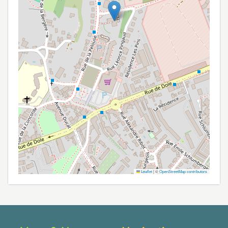
Leaflet
|
©
OpenStreetMap contributors