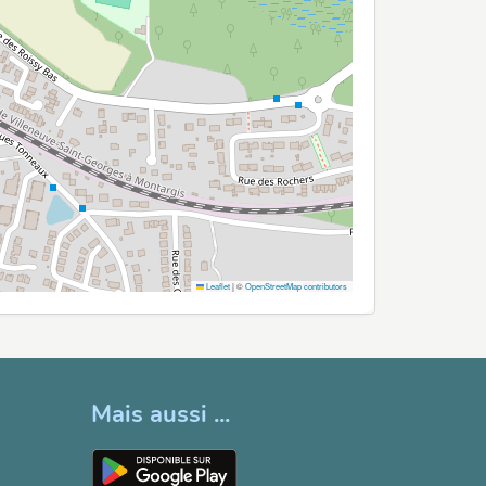
Leaflet
|
©
OpenStreetMap contributors
Mais aussi ...