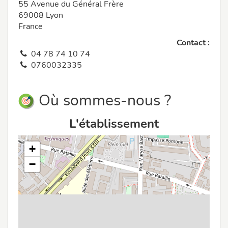
55 Avenue du Général Frère
69008 Lyon
France
Contact :
04 78 74 10 74
0760032335
Où sommes-nous ?
L'établissement
+
−