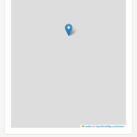
Leaflet
|
©
OpenStreetMap contributors