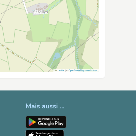
Leaflet
|
©
OpenStreetMap contributors
Mais aussi ...