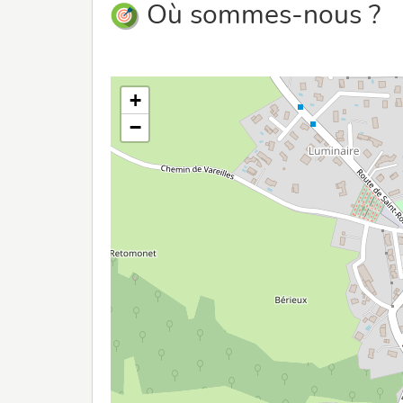
Où sommes-nous ?
+
−