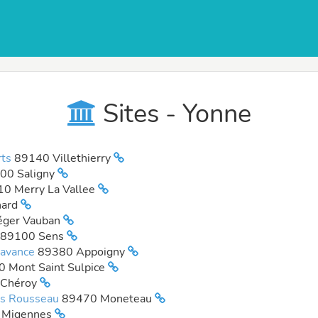
Sites - Yonne
rts
89140 Villethierry
00 Saligny
0 Merry La Vallee
nard
éger Vauban
89100 Sens
havance
89380 Appoigny
 Mont Saint Sulpice
 Chéroy
ues Rousseau
89470 Moneteau
 Migennes