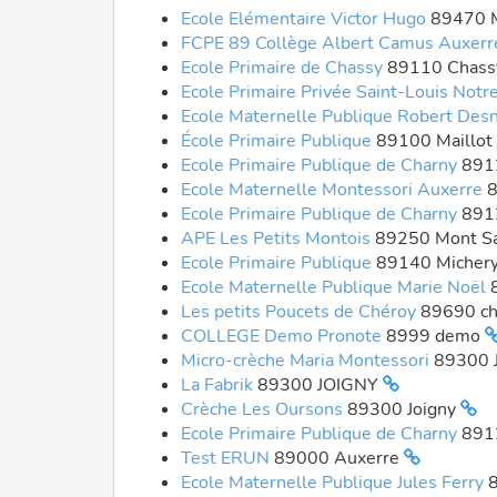
Ecole Elémentaire Victor Hugo
89470 
FCPE 89 Collège Albert Camus Auxer
Ecole Primaire de Chassy
89110 Chas
Ecole Primaire Privée Saint-Louis Not
Ecole Maternelle Publique Robert Des
École Primaire Publique
89100 Maillot
Ecole Primaire Publique de Charny
891
Ecole Maternelle Montessori Auxerre
8
Ecole Primaire Publique de Charny
891
APE Les Petits Montois
89250 Mont Sa
Ecole Primaire Publique
89140 Micher
Ecole Maternelle Publique Marie Noël
Les petits Poucets de Chéroy
89690 c
COLLEGE Demo Pronote
8999 demo
Micro-crèche Maria Montessori
89300 
La Fabrik
89300 JOIGNY
Crèche Les Oursons
89300 Joigny
Ecole Primaire Publique de Charny
891
Test ERUN
89000 Auxerre
Ecole Maternelle Publique Jules Ferry