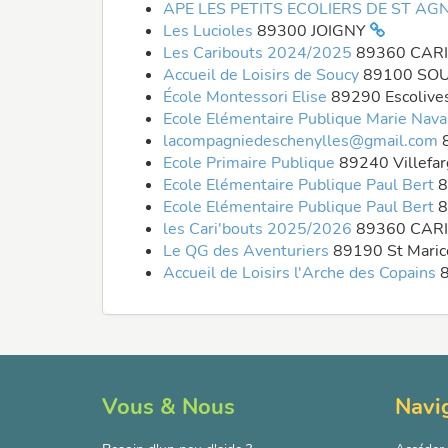
APE LES PETITS ECOLIERS DE ST 
Les Lucioles
89300 JOIGNY
Les Caribouts 2024/2025
89360 CAR
Accueil de Loisirs de Soucy
89100 SO
École Montessori Elise
89290 Escolive
Ecole Elémentaire Publique Marie Nav
lacompagniedeschenylles@gmail.com
Ecole Primaire Publique
89240 Villefa
Ecole Elémentaire Publique Paul Bert
8
Ecole Elémentaire Publique Paul Bert
8
les Cari'bouts 2025/2026
89360 CAR
Le QG des Aventuriers
89190 St Mari
Accueil de Loisirs l'Arche des Copains
Vous & Nous
Navi