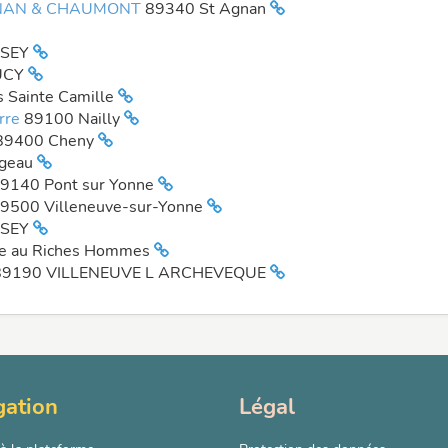
AGNAN & CHAUMONT
89340 St Agnan
ISEY
UCY
s Sainte Camille
arre
89100 Nailly
89400 Cheny
rgeau
9140 Pont sur Yonne
9500 Villeneuve-sur-Yonne
ISEY
ce au Riches Hommes
89190 VILLENEUVE L ARCHEVEQUE
gation
Légal