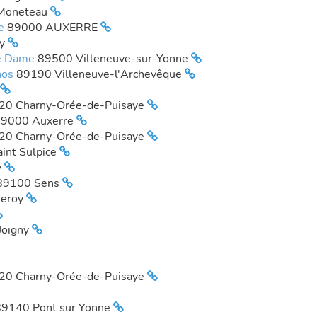
Moneteau
re
89000 AUXERRE
sy
re Dame
89500 Villeneuve-sur-Yonne
nos
89190 Villeneuve-l'Archevêque
20 Charny-Orée-de-Puisaye
9000 Auxerre
20 Charny-Orée-de-Puisaye
int Sulpice
y
89100 Sens
heroy
Joigny
20 Charny-Orée-de-Puisaye
89140 Pont sur Yonne