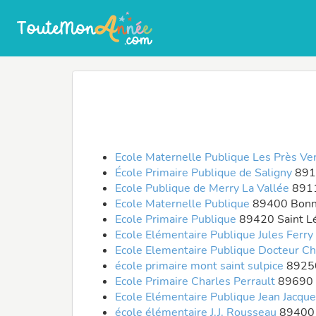
Ecole Maternelle Publique Les Près Ve
École Primaire Publique de Saligny
891
Ecole Publique de Merry La Vallée
8911
Ecole Maternelle Publique
89400 Bon
Ecole Primaire Publique
89420 Saint L
Ecole Elémentaire Publique Jules Ferry
Ecole Elementaire Publique Docteur C
école primaire mont saint sulpice
89250
Ecole Primaire Charles Perrault
89690
Ecole Elémentaire Publique Jean Jacq
école élémentaire J.J. Rousseau
89400