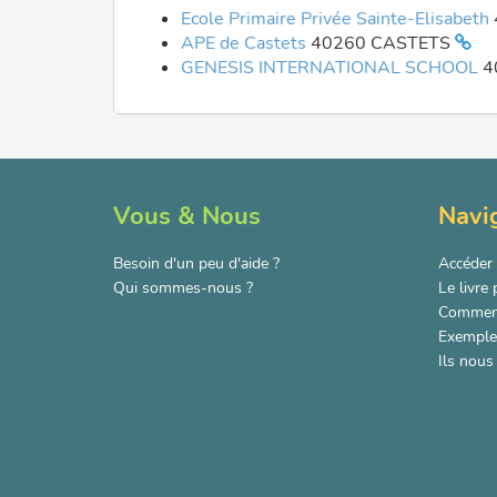
Ecole Primaire Privée Sainte-Elisabeth
APE de Castets
40260 CASTETS
GENESIS INTERNATIONAL SCHOOL
4
Vous & Nous
Navi
Besoin d'un peu d'aide ?
Accéder 
Qui sommes-nous ?
Le livre
Comment
Exemple 
Ils nous