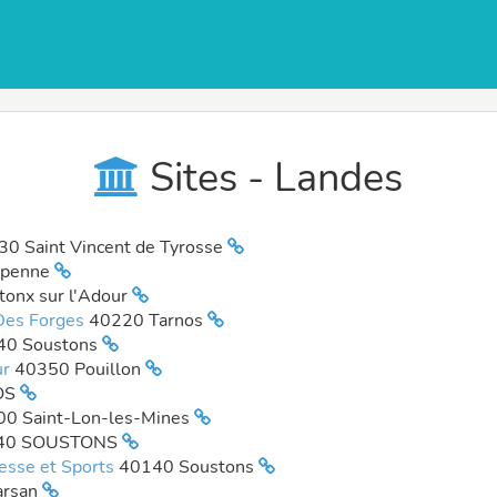
Sites - Landes
0 Saint Vincent de Tyrosse
upenne
onx sur l'Adour
 Des Forges
40220 Tarnos
40 Soustons
ur
40350 Pouillon
OS
0 Saint-Lon-les-Mines
40 SOUSTONS
nesse et Sports
40140 Soustons
arsan